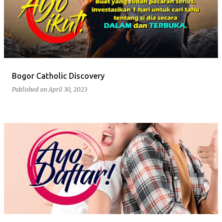
s
t
s
Bogor Catholic Discovery
Published on
April 30, 2023