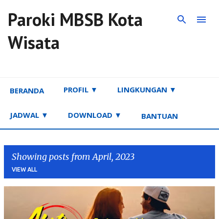
Paroki MBSB Kota
Skip to main content
Wisata
PROFIL ▼
LINGKUNGAN ▼
BERANDA
JADWAL ▼
DOWNLOAD ▼
BANTUAN
Showing posts from April, 2023
VIEW ALL
P
o