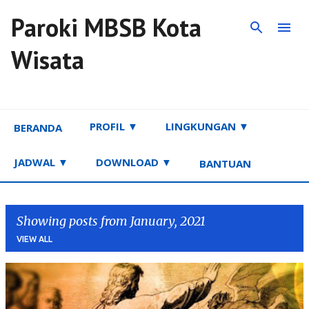
Paroki MBSB Kota
Skip to main content
Wisata
PROFIL ▼
LINGKUNGAN ▼
BERANDA
JADWAL ▼
DOWNLOAD ▼
BANTUAN
Showing posts from January, 2021
VIEW ALL
P
o