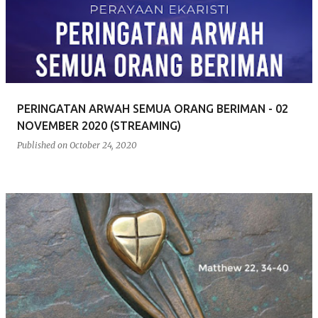
s
t
s
PERINGATAN ARWAH SEMUA ORANG BERIMAN - 02
NOVEMBER 2020 (STREAMING)
Published on
October 24, 2020