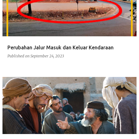
s
t
s
Perubahan Jalur Masuk dan Keluar Kendaraan
Published on
September 24, 2023