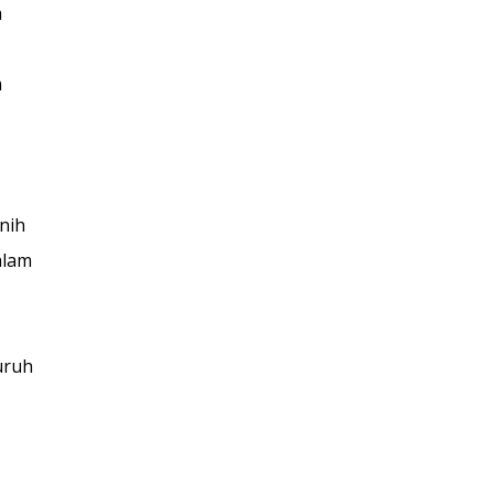
m
a
nih
alam
uruh