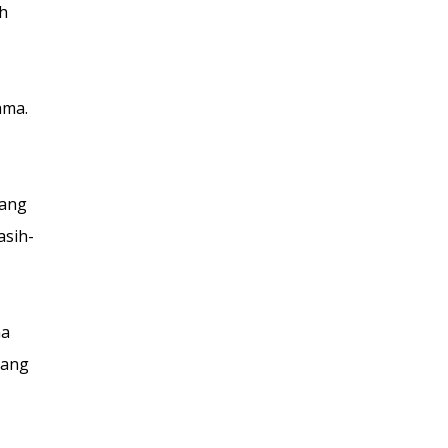
h
ama.
yang
asih-
ma
yang