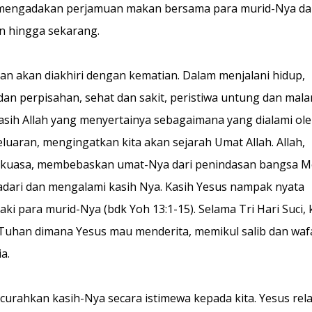
s mengadakan perjamuan makan bersama para murid-Nya dan
an hingga sekarang.
an akan diakhiri dengan kematian. Dalam menjalani hidup,
n perpisahan, sehat dan sakit, peristiwa untung dan mala
Kasih Allah yang menyertainya sebagaimana yang dialami ol
eluaran, mengingatkan kita akan sejarah Umat Allah. Allah,
 kuasa, membebaskan umat-Nya dari penindasan bangsa Me
yadari dan mengalami kasih Nya. Kasih Yesus nampak nyata
 para murid-Nya (bdk Yoh 13:1-15). Selama Tri Hari Suci, k
Tuhan dimana Yesus mau menderita, memikul salib dan wafa
a.
curahkan kasih-Nya secara istimewa kepada kita. Yesus rel