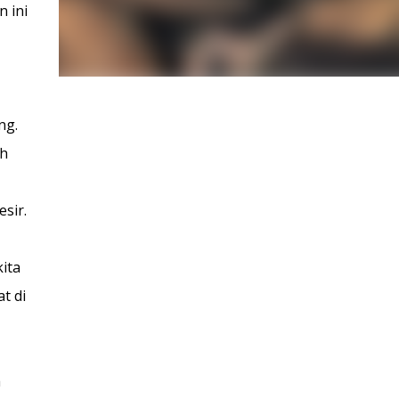
 ini
ng.
eh
sir.
ita
t di
a