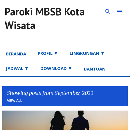
Paroki MBSB Kota
Skip to main content
Wisata
PROFIL ▼
LINGKUNGAN ▼
BERANDA
JADWAL ▼
DOWNLOAD ▼
BANTUAN
Showing posts from September, 2022
VIEW ALL
P
o