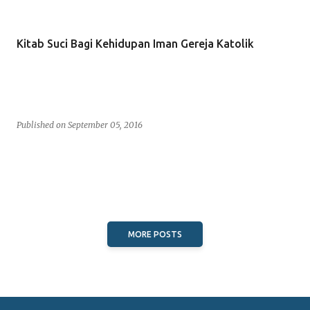
s
t
Kitab Suci Bagi Kehidupan Iman Gereja Katolik
s
Published on
September 05, 2016
MORE POSTS