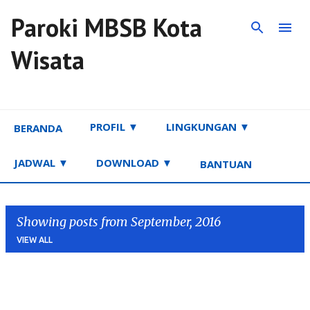
Paroki MBSB Kota
Skip to main content
Wisata
PROFIL ▼
LINGKUNGAN ▼
BERANDA
JADWAL ▼
DOWNLOAD ▼
BANTUAN
Showing posts from September, 2016
VIEW ALL
P
o