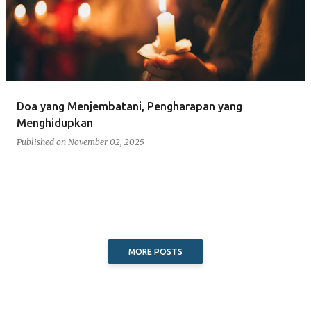
s
t
s
Doa yang Menjembatani, Pengharapan yang
Menghidupkan
Published on
November 02, 2025
MORE POSTS