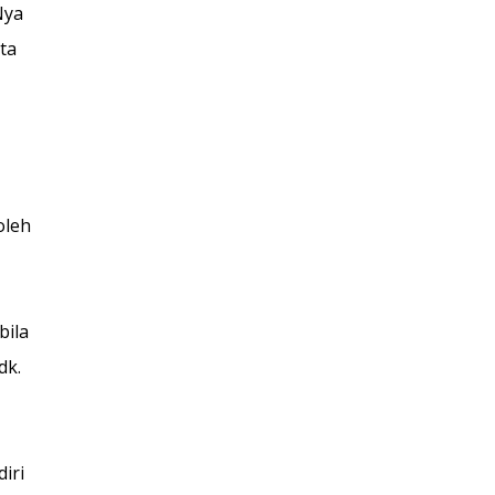
Nya
ta
oleh
bila
dk.
iri