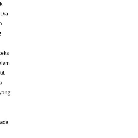
k
 Dia
n
g
teks
alam
i!.
a
 yang
pada