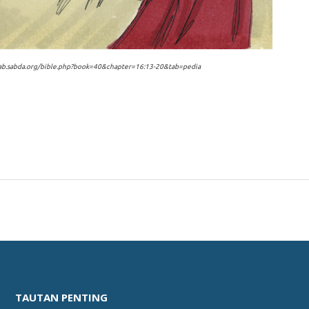
lkitab.sabda.org/bible.php?book=40&chapter=16:13-20&tab=pedia
TAUTAN PENTING