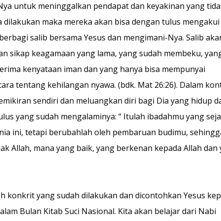
Nya untuk meninggalkan pendapat dan keyakinan yang tida
isa dilakukan maka mereka akan bisa dengan tulus mengakui
 berbagi salib bersama Yesus dan mengimani-Nya. Salib aka
alkan sikap keagamaan yang lama, yang sudah membeku, yan
enerima kenyataan iman dan yang hanya bisa mempunyai
icara tentang kehilangan nyawa. (bdk. Mat 26:26). Dalam kon
emikiran sendiri dan meluangkan diri bagi Dia yang hidup d
ulus yang sudah mengalaminya: “ Itulah ibadahmu yang sejat
ia ini, tetapi berubahlah oleh pembaruan budimu, sehingg
Allah, mana yang baik, yang berkenan kepada Allah dan
h konkrit yang sudah dilakukan dan dicontohkan Yesus ke
dalam Bulan Kitab Suci Nasional. Kita akan belajar dari Nabi