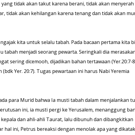
 yang tidak akan takut karena berani, tidak akan menyerah
bar, tidak akan kehilangan karena tenang dan tidak akan m
ngajak kita untuk selalu tabah. Pada bacaan pertama kita b
lu tabah menjadi seorang pewarta. Seringkali dia merasaka
at sering dicemooh, dijadikan bahan tertawaan (Yer.20:7-8)
(bdk Yer. 20:7). Tugas pewartaan ini harus Nabi Yeremia
pada para Murid bahwa Ia musti tabah dalam menjalankan t
rutusan ini, ia musti pergi ke Yerusalem, menanggung ba
kepala dan ahli-ahli Taurat, lalu dibunuh dan dibangkitkan
ar hal ini, Petrus bereaksi dengan menolak apa yang dikata