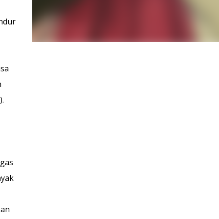
undur
isa
n
.
ugas
nyak
kan