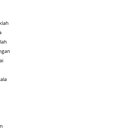
klah
a
lah
engan
ai
ala
an