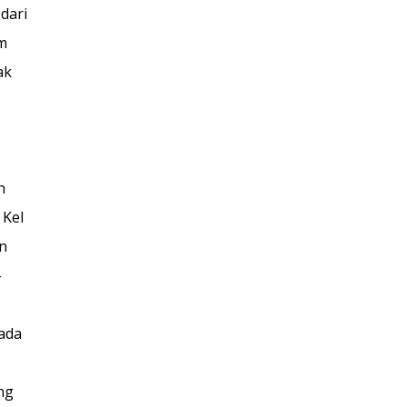
dari
m
ak
h
 Kel
n
-
ada
ng