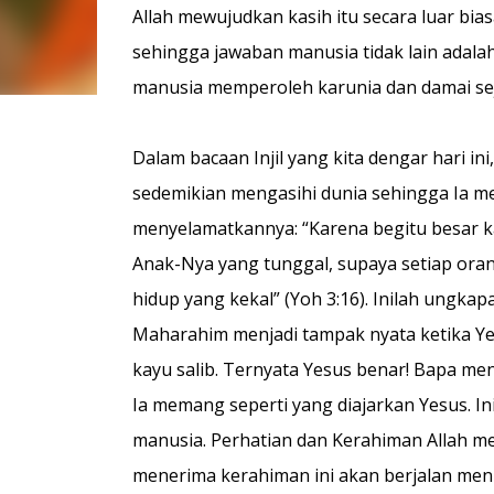
Allah mewujudkan kasih itu secara luar bi
sehingga jawaban manusia tidak lain adalah
manusia memperoleh karunia dan damai seja
Dalam bacaan Injil yang kita dengar hari 
sedemikian mengasihi dunia sehingga Ia m
menyelamatkannya: “Karena begitu besar ka
Anak-Nya yang tunggal, supaya setiap oran
hidup yang kekal” (Yoh 3:16). Inilah ungka
Maharahim menjadi tampak nyata ketika Y
kayu salib. Ternyata Yesus benar! Bapa m
Ia memang seperti yang diajarkan Yesus. I
manusia. Perhatian dan Kerahiman Allah m
menerima kerahiman ini akan berjalan menu