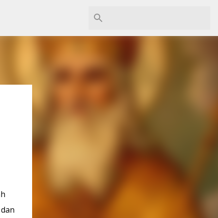
ah
 dan