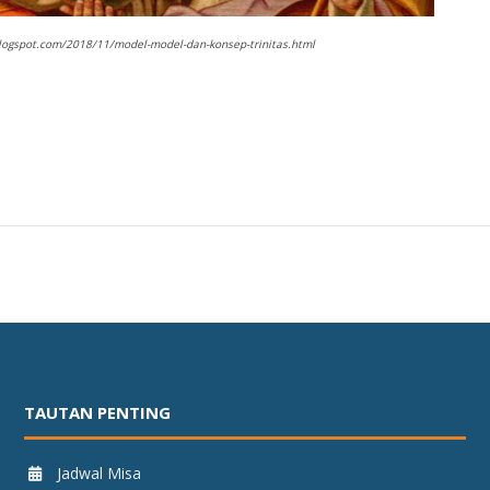
blogspot.com/2018/11/model-model-dan-konsep-trinitas.html
TAUTAN PENTING
Jadwal Misa