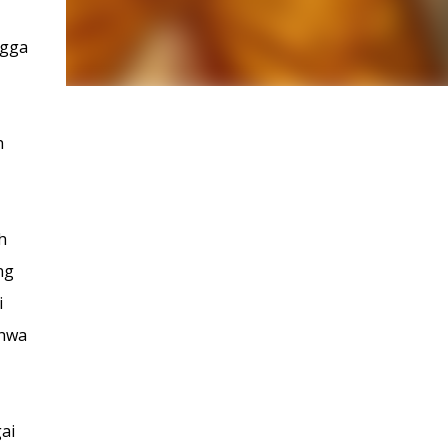
ngga
h
h
ng
i
ahwa
ai