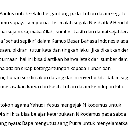
l Paulus untuk selalu bergantung pada Tuhan dalam segala
dirimu supaya sempurna. Terimalah segala Nasihatku! Henda
mai sejahtera; maka Allah, sumber kasih dan damai sejahter
asa “sehati sepikir” dalam Kamus Besar Bahasa Indonesia ada
n, pikiran, tutur kata dan tingkah laku. Jika dikaitkan d
rnaan, hal ini bisa diartikan bahwa letak dari sumber dam
urna adalah sikap ketergantungan kepada Tuhan dan
, Tuhan sendiri akan datang dan menyertai kita dalam seg
lu merasakan karya dan kasih Tuhan dalam kehidupan kita.
ng tokoh agama Yahudi. Yesus mengajak Nikodemus untuk
 Di sini kita bisa belajar keterbukaan Nikodemus pada sabda
 yang nyata: Bapa mengutus sang Putra untuk menyelamatk