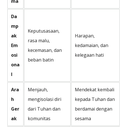
ma
Da
mp
Keputusasaan,
ak
Harapan,
rasa malu,
Em
kedamaian, dan
kecemasan, dan
osi
kelegaan hati
beban batin
ona
l
Ara
Menjauh,
Mendekat kembali
h
mengisolasi diri
kepada Tuhan dan
Ger
dari Tuhan dan
berdamai dengan
ak
komunitas
sesama