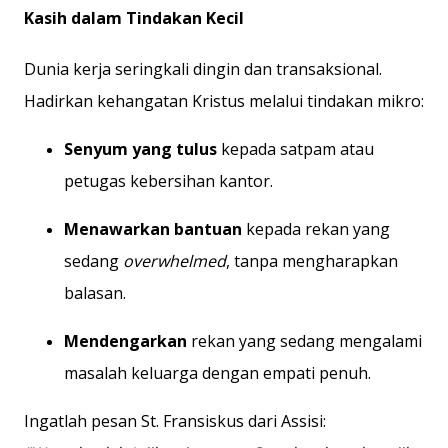
Kasih dalam Tindakan Kecil
Dunia kerja seringkali dingin dan transaksional.
Hadirkan kehangatan Kristus melalui tindakan mikro:
Senyum yang tulus
kepada satpam atau
petugas kebersihan kantor.
Menawarkan bantuan
kepada rekan yang
sedang
overwhelmed
, tanpa mengharapkan
balasan.
Mendengarkan
rekan yang sedang mengalami
masalah keluarga dengan empati penuh.
Ingatlah pesan St. Fransiskus dari Assisi: