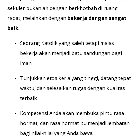
sekuler bukanlah dengan berkhotbah di ruang
rapat, melainkan dengan
bekerja dengan sangat
baik
.
Seorang Katolik yang saleh tetapi malas
bekerja akan menjadi batu sandungan bagi
iman.
Tunjukkan etos kerja yang tinggi, datang tepat
waktu, dan selesaikan tugas dengan kualitas
terbaik.
Kompetensi Anda akan membuka pintu rasa
hormat, dan rasa hormat itu menjadi jembatan
bagi nilai-nilai yang Anda bawa.