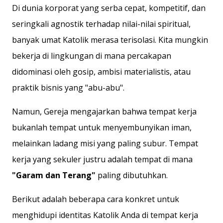
Di dunia korporat yang serba cepat, kompetitif, dan
seringkali agnostik terhadap nilai-nilai spiritual,
banyak umat Katolik merasa terisolasi. Kita mungkin
bekerja di lingkungan di mana percakapan
didominasi oleh gosip, ambisi materialistis, atau
praktik bisnis yang "abu-abu".
Namun, Gereja mengajarkan bahwa tempat kerja
bukanlah tempat untuk menyembunyikan iman,
melainkan ladang misi yang paling subur. Tempat
kerja yang sekuler justru adalah tempat di mana
"Garam dan Terang"
paling dibutuhkan.
Berikut adalah beberapa cara konkret untuk
menghidupi identitas Katolik Anda di tempat kerja