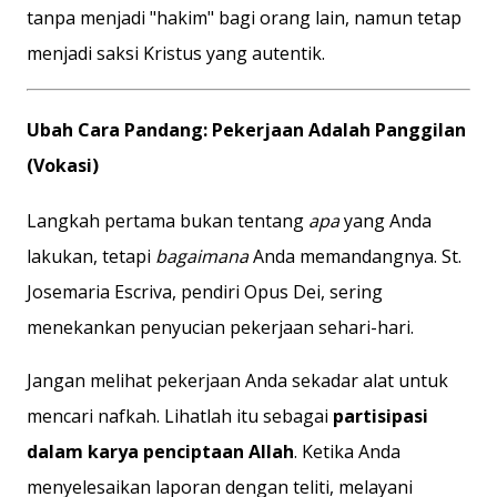
tanpa menjadi "hakim" bagi orang lain, namun tetap
menjadi saksi Kristus yang autentik.
Ubah Cara Pandang: Pekerjaan Adalah Panggilan
(Vokasi)
Langkah pertama bukan tentang
apa
yang Anda
lakukan, tetapi
bagaimana
Anda memandangnya. St.
Josemaria Escriva, pendiri Opus Dei, sering
menekankan penyucian pekerjaan sehari-hari.
Jangan melihat pekerjaan Anda sekadar alat untuk
mencari nafkah. Lihatlah itu sebagai
partisipasi
dalam karya penciptaan Allah
. Ketika Anda
menyelesaikan laporan dengan teliti, melayani