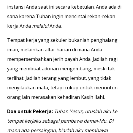
instansi Anda saat ini secara kebetulan. Anda ada di
sana karena Tuhan ingin mencintai rekan-rekan
kerja Anda
melalui
Anda.
Tempat kerja yang sekuler bukanlah penghalang
iman, melainkan altar harian di mana Anda
mempersembahkan jerih payah Anda. Jadilah ragi
yang membuat adonan mengembang, meski tak
terlihat. Jadilah terang yang lembut, yang tidak
menyilaukan mata, tetapi cukup untuk menuntun
orang lain merasakan kehadiran Kasih Ilahi.
Doa untuk Pekerja:
Tuhan Yesus, utuslah aku ke
tempat kerjaku sebagai pembawa damai-Mu. Di
mana ada persaingan, biarlah aku membawa