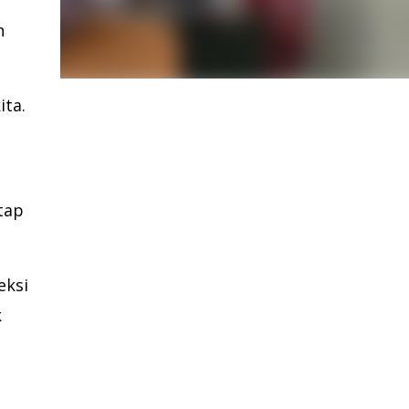
n
ita.
tap
eksi
k