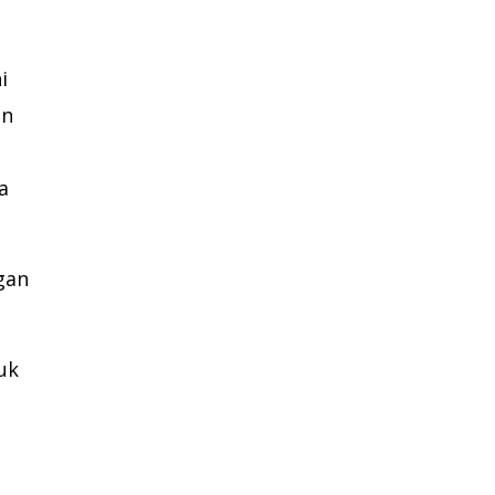
i
an
a
gan
uk