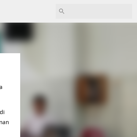
a
di
anan