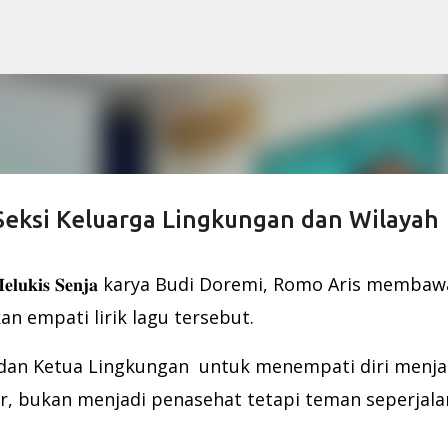
Skip to main content
eksi Keluarga Lingkungan dan Wilayah
𝐮𝐤𝐢𝐬 𝐒𝐞𝐧𝐣𝐚 karya Budi Doremi, Romo Aris membaw
n empati lirik lagu tersebut.
 dan Ketua Lingkungan untuk menempati diri menja
, bukan menjadi penasehat tetapi teman seperjal