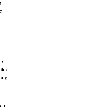
n
di
ar
jika
yang
s
ada