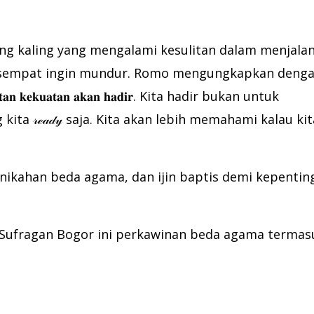
ng kaling yang mengalami kesulitan dalam menjalan
 sempat ingin mundur. Romo mengungkapkan deng
𝐚𝐧 𝐤𝐞𝐤𝐮𝐚𝐭𝐚𝐧 𝐚𝐤𝐚𝐧 𝐡𝐚𝐝𝐢𝐫. Kita hadir bukan untuk
ita 𝓇ℯ𝒶𝒹𝓎 saja. Kita akan lebih memahami kalau kit
nikahan beda agama, dan ijin baptis demi kepentin
ufragan Bogor ini perkawinan beda agama termas