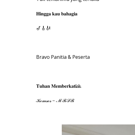
𝐇𝐢𝐧𝐠𝐠𝐚 𝐤𝐚𝐮 𝐛𝐚𝐡𝐚𝐠𝐢𝐚
🎷🎸🎻
Bravo Panitia & Peserta
𝐓𝐮𝐡𝐚𝐧 𝐌𝐞𝐦𝐛𝐞𝐫𝐤𝐚𝐭𝐢🙏
𝒦ℴ𝓂𝓈ℴ𝓈－ℳℬ𝒮ℬ