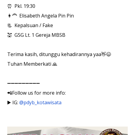
⏰ Pkl. 19:30
👩‍🦰 Elisabeth Angela Pin Pin
📃 Kepalsuan / Fake
💒 GSG Lt. 1 Gereja MBSB
Terima kasih, ditunggu kehadirannya yaa👋😉
Tuhan Memberkati 🙏
➖➖➖➖➖➖➖➖➖
📲Follow us for more info:
▶️ IG:
@pdyb_kotawisata