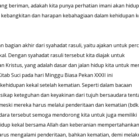
ang beriman, adakah kita punya perhatian imani akan hidup
 kebangkitan dan harapan kebahagiaan dalam kehidupan k
an bagian akhir dari syahadat rasuli, yaitu ajakan untuk per
l. Dengan syahadat rasuli tersebut kita diajak untuk
Kristus, yang adalah dasar dan jalan hidup kita untuk me
tab Suci pada hari Minggu Biasa Pekan XXXII ini
hidupan kekal setelah kematian. Seperti dalam bacaan
ikap keteguhan dan keyakinan dari tujuh bersaudara tent
, meski mereka harus melalui penderitaan dan kematian (bdk.
audara tersebut semoga mendorong kita untuk juga memiliki
hidup kekal bersama Allah dan keberanian mempertahanka
harus mengalami penderitaan, bahkan kematian, demi mela