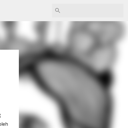
g
oleh