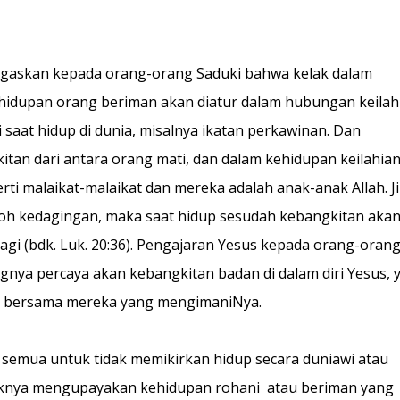
negaskan kepada orang-orang Saduki bahwa kelak dalam
ehidupan orang beriman akan diatur dalam hubungan keilah
 saat hidup di dunia, misalnya ikatan perkawinan. Dan
itan dari antara orang mati, dan dalam kehidupan keilahia
rti malaikat-malaikat dan mereka adalah anak-anak Allah. J
h roh kedagingan, maka saat hidup sesudah kebangkitan aka
lagi (bdk. Luk. 20:36). Pengajaran Yesus kepada orang-oran
nya percaya akan kebangkitan badan di dalam diri Yesus, 
al bersama mereka yang mengimaniNya.
 semua untuk tidak memikirkan hidup secara duniawi atau
aknya mengupayakan kehidupan rohani atau beriman yang