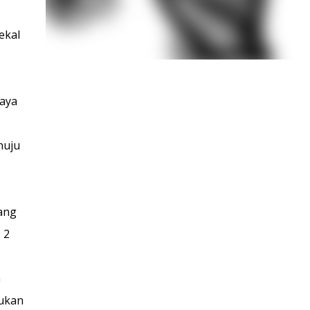
ekal
caya
nuju
ang
 2
n
kukan