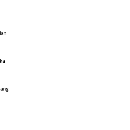
ian
n
ika
n
g
yang