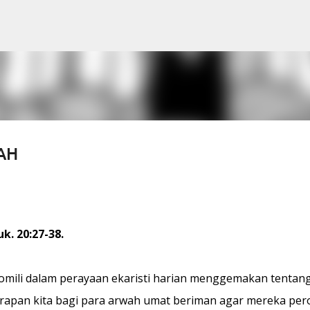
Skip to main content
AH
uk. 20:27-38.
omili dalam perayaan ekaristi harian menggemakan tentan
apan kita bagi para arwah umat beriman agar mereka per