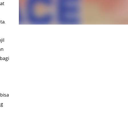
at
ta.
il
an
bagi
bisa
ng