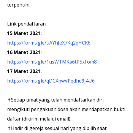
terpenuhi.
Link pendaftaran:
15 Maret 2021:
https://forms.gle/tiAYhJeX7Kq2qHCK6
16 Maret 2021:
https://forms.gle/1usWTMKa6tP5xFom8
17 Maret 2021:
https://forms.gle/qDCXnwVPqdhd9J4U6
✝️Setiap umat yang telah mendaftarkan diri
mengikuti pengakuan dosa akan mendapatkan bukti
daftar (dikirim melalui email).
✝️Hadir di gereja sesuai hari yang dipilih saat